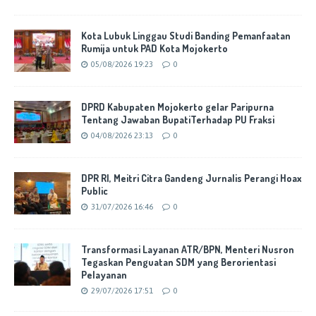
Kota Lubuk Linggau Studi Banding Pemanfaatan
Rumija untuk PAD Kota Mojokerto
05/08/2026 19:23
0
DPRD Kabupaten Mojokerto gelar Paripurna
Tentang Jawaban BupatiTerhadap PU Fraksi
04/08/2026 23:13
0
DPR RI, Meitri Citra Gandeng Jurnalis Perangi Hoax
Public
31/07/2026 16:46
0
Transformasi Layanan ATR/BPN, Menteri Nusron
Tegaskan Penguatan SDM yang Berorientasi
Pelayanan
29/07/2026 17:51
0