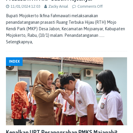
11/01/2024 12:03
Zacky Arisal
Comments Off
Bupati Mojokerto Ikfina Fahmawati melaksanakan
penandatanganan prasasti Ruang Terbuka Hijau (RTH) Mojo
Kendi Park (MKP) Desa Jabon, Kecamatan Mojoanyar, Kabupaten
Mojokerto, Rabu, (10/1) malam. Penandatanganan
……
Selengkapnya,
INDEX
Kenalkan UPT Pesanggrahan PMKS Majapahit,