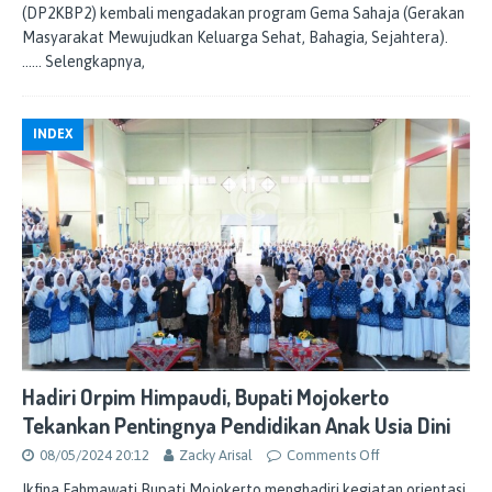
(DP2KBP2) kembali mengadakan program Gema Sahaja (Gerakan
Masyarakat Mewujudkan Keluarga Sehat, Bahagia, Sejahtera).
…… Selengkapnya,
INDEX
Hadiri Orpim Himpaudi, Bupati Mojokerto
Tekankan Pentingnya Pendidikan Anak Usia Dini
08/05/2024 20:12
Zacky Arisal
Comments Off
Ikfina Fahmawati Bupati Mojokerto menghadiri kegiatan orientasi