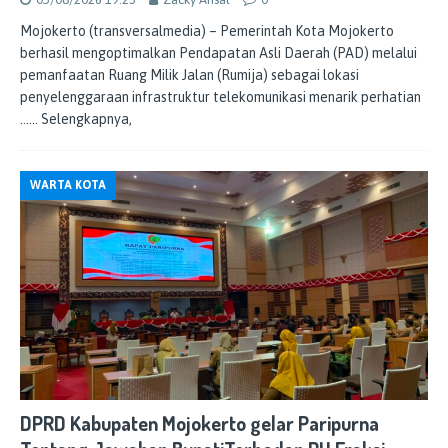
Mojokerto (transversalmedia) – Pemerintah Kota Mojokerto
berhasil mengoptimalkan Pendapatan Asli Daerah (PAD) melalui
pemanfaatan Ruang Milik Jalan (Rumija) sebagai lokasi
penyelenggaraan infrastruktur telekomunikasi menarik perhatian
…… Selengkapnya,
WARTA KOTA
DPRD Kabupaten Mojokerto gelar Paripurna