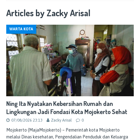
Articles by
Zacky Arisal
WARTA KOTA
Ning Ita Nyatakan Kebersihan Rumah dan
Lingkungan Jadi Fondasi Kota Mojokerto Sehat
07/08/2026 23:13
Zacky Arisal
0
Mojokerto (MajaMojokerto) – Pemerintah kota Mojokerto
melalui Dinas kesehatan, Pengendalian Penduduk dan Keluarga