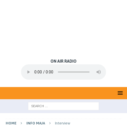
ON AIR RADIO
HOME
INFO MAJA
Interview