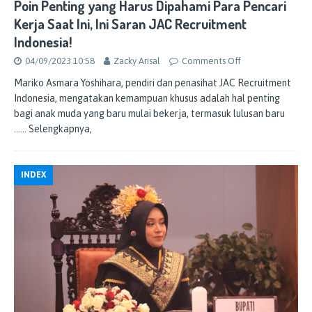
Poin Penting yang Harus Dipahami Para Pencari
Kerja Saat Ini, Ini Saran JAC Recruitment
Indonesia!
04/09/2023 10:58
Zacky Arisal
Comments Off
Mariko Asmara Yoshihara, pendiri dan penasihat JAC Recruitment
Indonesia, mengatakan kemampuan khusus adalah hal penting
bagi anak muda yang baru mulai bekerja, termasuk lulusan baru
…… Selengkapnya,
INDEX