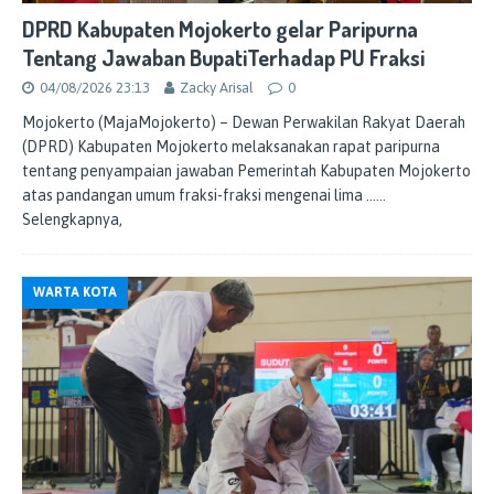
DPRD Kabupaten Mojokerto gelar Paripurna
Tentang Jawaban BupatiTerhadap PU Fraksi
04/08/2026 23:13
Zacky Arisal
0
Mojokerto (MajaMojokerto) – Dewan Perwakilan Rakyat Daerah
(DPRD) Kabupaten Mojokerto melaksanakan rapat paripurna
tentang penyampaian jawaban Pemerintah Kabupaten Mojokerto
atas pandangan umum fraksi-fraksi mengenai lima
……
Selengkapnya,
WARTA KOTA