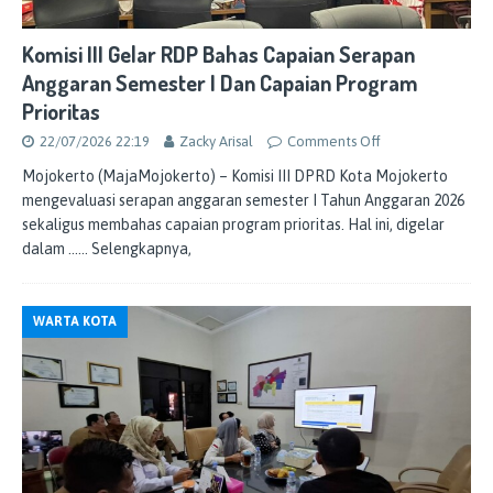
Komisi III Gelar RDP Bahas Capaian Serapan
Anggaran Semester I Dan Capaian Program
Prioritas
22/07/2026 22:19
Zacky Arisal
Comments Off
Mojokerto (MajaMojokerto) – Komisi III DPRD Kota Mojokerto
mengevaluasi serapan anggaran semester I Tahun Anggaran 2026
sekaligus membahas capaian program prioritas. Hal ini, digelar
dalam
…… Selengkapnya,
WARTA KOTA