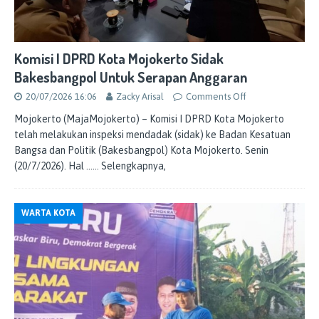
Komisi I DPRD Kota Mojokerto Sidak
Bakesbangpol Untuk Serapan Anggaran
20/07/2026 16:06
Zacky Arisal
Comments Off
Mojokerto (MajaMojokerto) – Komisi I DPRD Kota Mojokerto
telah melakukan inspeksi mendadak (sidak) ke Badan Kesatuan
Bangsa dan Politik (Bakesbangpol) Kota Mojokerto. Senin
(20/7/2026). Hal
…… Selengkapnya,
WARTA KOTA