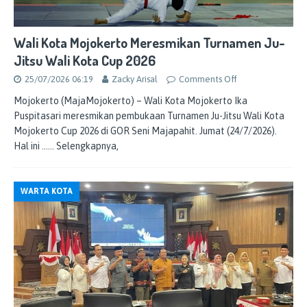
Wali Kota Mojokerto Meresmikan Turnamen Ju-
Jitsu Wali Kota Cup 2026
25/07/2026 06:19
Zacky Arisal
Comments Off
Mojokerto (MajaMojokerto) – Wali Kota Mojokerto Ika
Puspitasari meresmikan pembukaan Turnamen Ju-Jitsu Wali Kota
Mojokerto Cup 2026 di GOR Seni Majapahit. Jumat (24/7/2026). ​
Hal ini
…… Selengkapnya,
WARTA KOTA