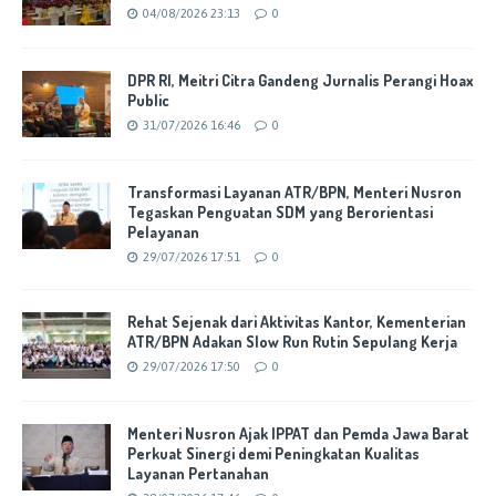
04/08/2026 23:13
0
DPR RI, Meitri Citra Gandeng Jurnalis Perangi Hoax
Public
31/07/2026 16:46
0
Transformasi Layanan ATR/BPN, Menteri Nusron
Tegaskan Penguatan SDM yang Berorientasi
Pelayanan
29/07/2026 17:51
0
Rehat Sejenak dari Aktivitas Kantor, Kementerian
ATR/BPN Adakan Slow Run Rutin Sepulang Kerja
29/07/2026 17:50
0
Menteri Nusron Ajak IPPAT dan Pemda Jawa Barat
Perkuat Sinergi demi Peningkatan Kualitas
Layanan Pertanahan