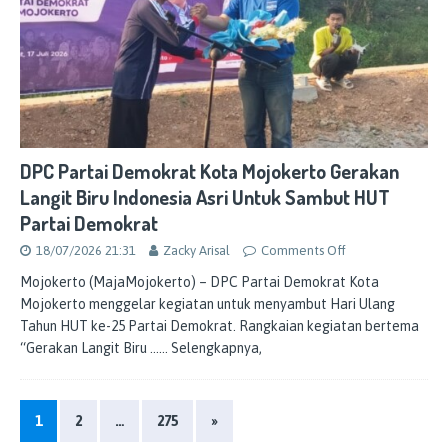
DPC Partai Demokrat Kota Mojokerto Gerakan
Langit Biru Indonesia Asri Untuk Sambut HUT
Partai Demokrat
18/07/2026 21:31
Zacky Arisal
Comments Off
Mojokerto (MajaMojokerto) – DPC Partai Demokrat Kota
Mojokerto menggelar kegiatan untuk menyambut Hari Ulang
Tahun HUT ke-25 Partai Demokrat. Rangkaian kegiatan bertema
“Gerakan Langit Biru
…… Selengkapnya,
1
2
…
275
»