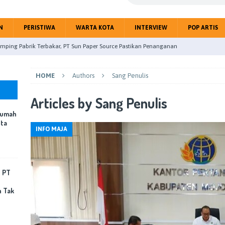
N
PERISTIWA
WARTA KOTA
INTERVIEW
POP ARTIS
mping Pabrik Terbakar, PT Sun Paper Source Pastikan Penanganan
Korban Jiwa
PERISTIWA
HOME
Authors
Sang Penulis
uk Linggau Studi Banding Pemanfaatan Rumija untuk PAD Kota
Articles by
Sang Penulis
Rumah
upaten Mojokerto gelar Paripurna Tentang Jawaban BupatiTerhadap
ota
INFO MAJA
eitri Citra Gandeng Jurnalis Perangi Hoax Public
NASIONAL
 Nyatakan Kebersihan Rumah dan Lingkungan Jadi Fondasi Kota
, PT
OTA
n Tak