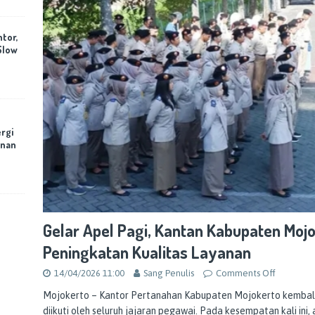
ntor,
Slow
rgi
anan
Gelar Apel Pagi, Kantan Kabupaten Mo
Peningkatan Kualitas Layanan
14/04/2026 11:00
Sang Penulis
Comments Off
Mojokerto – Kantor Pertanahan Kabupaten Mojokerto kembali 
diikuti oleh seluruh jajaran pegawai. Pada kesempatan kali ini,