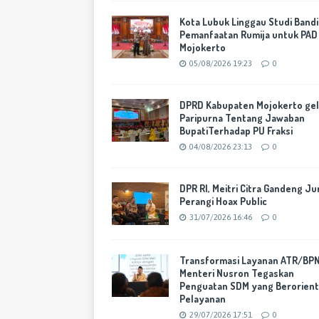
Kota Lubuk Linggau Studi Band
Pemanfaatan Rumija untuk PAD
Mojokerto
05/08/2026 19:23
0
DPRD Kabupaten Mojokerto gel
Paripurna Tentang Jawaban
BupatiTerhadap PU Fraksi
04/08/2026 23:13
0
DPR RI, Meitri Citra Gandeng Ju
Perangi Hoax Public
31/07/2026 16:46
0
Transformasi Layanan ATR/BPN
Menteri Nusron Tegaskan
Penguatan SDM yang Berorient
Pelayanan
29/07/2026 17:51
0