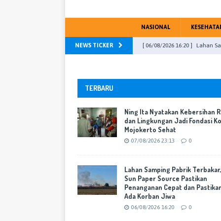
NASIONAL
KESEHATA
NEWS TICKER
[ 06/08/2026 16:20 ]
Lahan Sa
Cepat dan Pastikan Tak Ada 
[ 05/08/2026 19:23 ]
Kota Lub
TERBARU
Mojokerto
WARTA KOTA
Ning Ita Nyatakan Kebersihan 
[ 04/08/2026 23:13 ]
DPRD Kab
dan Lingkungan Jadi Fondasi K
Mojokerto Sehat
PU Fraksi
WARTA KOTA
07/08/2026 23:13
0
[ 31/07/2026 16:46 ]
DPR RI, M
[ 07/08/2026 23:13 ]
Ning Ita
Lahan Samping Pabrik Terbakar
Sun Paper Source Pastikan
Mojokerto Sehat
WARTA K
Penanganan Cepat dan Pastika
Ada Korban Jiwa
06/08/2026 16:20
0