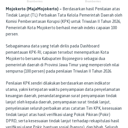
Mojokerto (MajaMojokerto) –
Berdasarkan hasil Penilaian atas
Tindak Lanjut (TL) Perbaikan Tata Kelola Pemerintah Daerah oleh
Komisi Pemberantasan Korupsi (KPK) untuk Triwulan II Tahun 2026,
Pemerintah Kota Mojokerto berhasil meraih indeks capaian 100
persen.
Sebagaimana data yang telah dirilis pada Dashboard
pemantauan KPK-RI, capaian tersebut menempatkan Kota
Mojokerto bersama Kabupaten Bojonegoro sebagai dua
pemerintah daerah di Provinsi Jawa Timur yang memperoleh nilai
sempurna (100 persen) pada penilaian Triwulan II Tahun 2026.
Penilaian KPK sendiri dilakukan berdasarkan enam indikator
utama, yakni ketepatan waktu penyampaian data penyelamatan
keuangan daerah, penandatanganan surat penyampaian tindak
lanjut oleh kepala daerah, penyampaian surat tindak lanjut,
penyelesaian seluruh perbaikan atas catatan Tim KPK, kesesuaian
tindak lanjut atas hasil verifikasi ulang Pokok Pikiran (Pokir)
DPRD, serta kesesuaian tindak lanjut terhadap rekapitulasi hasil
verifikasi ulang Pokir, bantuan sosial (bansos), dan hibah. Seluruh