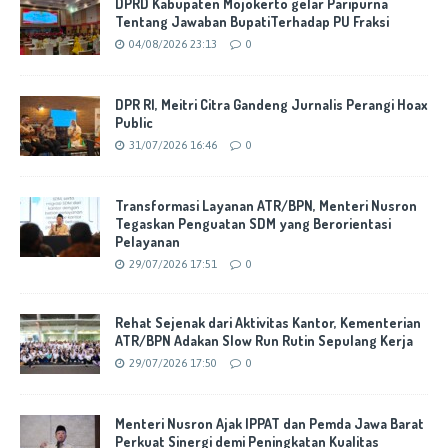
DPRD Kabupaten Mojokerto gelar Paripurna
Tentang Jawaban BupatiTerhadap PU Fraksi
04/08/2026 23:13
0
DPR RI, Meitri Citra Gandeng Jurnalis Perangi Hoax
Public
31/07/2026 16:46
0
Transformasi Layanan ATR/BPN, Menteri Nusron
Tegaskan Penguatan SDM yang Berorientasi
Pelayanan
29/07/2026 17:51
0
Rehat Sejenak dari Aktivitas Kantor, Kementerian
ATR/BPN Adakan Slow Run Rutin Sepulang Kerja
29/07/2026 17:50
0
Menteri Nusron Ajak IPPAT dan Pemda Jawa Barat
Perkuat Sinergi demi Peningkatan Kualitas