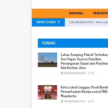
NASIONAL
KESEHATA
NEWS TICKER
[ 05/08/2026 19:23 ]
Kota Lub
Mojokerto
WARTA KOTA
[ 04/08/2026 23:13 ]
DPRD Kab
TERBARU
PU Fraksi
WARTA KOTA
Lahan Samping Pabrik Terbakar
[ 31/07/2026 16:46 ]
DPR RI, M
Sun Paper Source Pastikan
Penanganan Cepat dan Pastika
[ 29/07/2026 17:51 ]
Transfor
Ada Korban Jiwa
yang Berorientasi Pelayanan
06/08/2026 16:20
0
[ 06/08/2026 16:20 ]
Lahan Sa
Kota Lubuk Linggau Studi Band
Cepat dan Pastikan Tak Ada 
Pemanfaatan Rumija untuk PAD
Mojokerto
05/08/2026 19:23
0