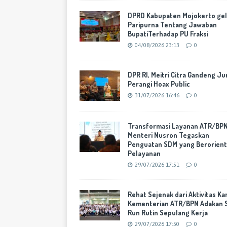
DPRD Kabupaten Mojokerto gel
Paripurna Tentang Jawaban
BupatiTerhadap PU Fraksi
04/08/2026 23:13
0
DPR RI, Meitri Citra Gandeng Ju
Perangi Hoax Public
31/07/2026 16:46
0
Transformasi Layanan ATR/BPN
Menteri Nusron Tegaskan
Penguatan SDM yang Berorient
Pelayanan
29/07/2026 17:51
0
Rehat Sejenak dari Aktivitas Ka
Kementerian ATR/BPN Adakan 
Run Rutin Sepulang Kerja
29/07/2026 17:50
0