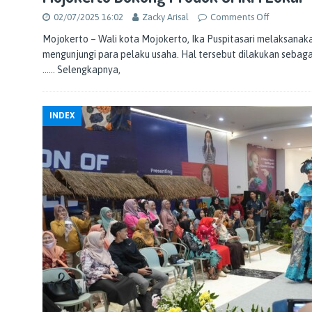
02/07/2025 16:02
Zacky Arisal
Comments Off
Mojokerto – Wali kota Mojokerto, Ika Puspitasari melaksa
mengunjungi para pelaku usaha. Hal tersebut dilakukan sebag
…… Selengkapnya,
INDEX