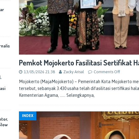
ar
rnalis
Pemkot Mojokerto Fasilitasi Sertifikat 
13/05/2026 21:38
Zacky Arisal
Comments Off
,
Mojokerto (MajaMojokerto) – Pemerintah Kota Mojokerto menc
asi
tersebut, sebanyak 3.430 usaha telah difasilitasi sertifikasi 
Kementerian Agama,
…… Selengkapnya,
INDEX
ntor,
Slow