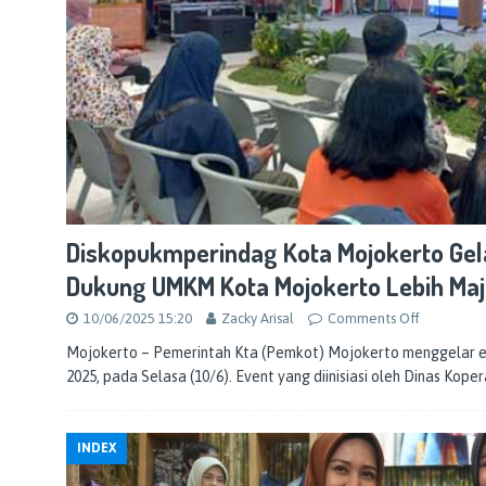
Diskopukmperindag Kota Mojokerto Gela
Dukung UMKM Kota Mojokerto Lebih Ma
10/06/2025 15:20
Zacky Arisal
Comments Off
Mojokerto – Pemerintah Kta (Pemkot) Mojokerto menggelar ev
2025, pada Selasa (10/6). Event yang diinisiasi oleh Dinas Kope
INDEX