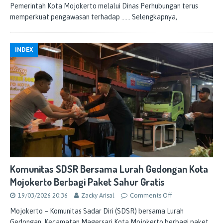
Pemerintah Kota Mojokerto melalui Dinas Perhubungan terus
memperkuat pengawasan terhadap
…… Selengkapnya,
INDEX
Komunitas SDSR Bersama Lurah Gedongan Kota
Mojokerto Berbagi Paket Sahur Gratis
19/03/2026 20:36
Zacky Arisal
Comments Off
Mojokerto – Komunitas Sadar Diri (SDSR) bersama Lurah
Gedongan, Kecamatan Magersari Kota Mojokerto berbagi paket