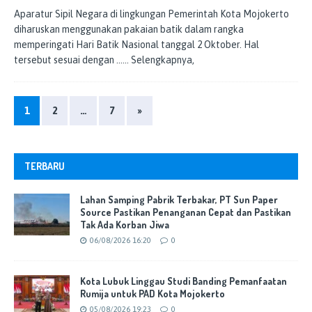
Aparatur Sipil Negara di lingkungan Pemerintah Kota Mojokerto
diharuskan menggunakan pakaian batik dalam rangka
memperingati Hari Batik Nasional tanggal 2 Oktober. Hal
tersebut sesuai dengan
…… Selengkapnya,
1
2
…
7
»
TERBARU
Lahan Samping Pabrik Terbakar, PT Sun Paper
Source Pastikan Penanganan Cepat dan Pastikan
Tak Ada Korban Jiwa
06/08/2026 16:20
0
Kota Lubuk Linggau Studi Banding Pemanfaatan
Rumija untuk PAD Kota Mojokerto
05/08/2026 19:23
0