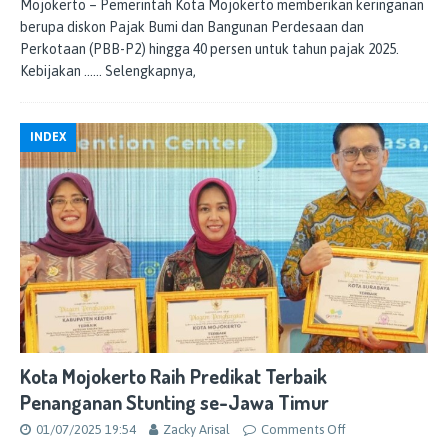
Mojokerto – Pemerintah Kota Mojokerto memberikan keringanan
berupa diskon Pajak Bumi dan Bangunan Perdesaan dan
Perkotaan (PBB-P2) hingga 40 persen untuk tahun pajak 2025.
Kebijakan
…… Selengkapnya,
INDEX
Kota Mojokerto Raih Predikat Terbaik
Penanganan Stunting se-Jawa Timur
01/07/2025 19:54
Zacky Arisal
Comments Off