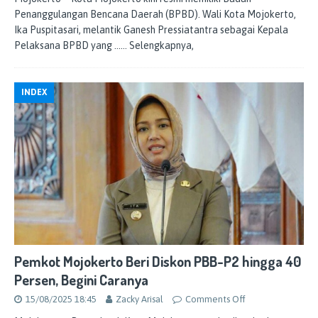
Penanggulangan Bencana Daerah (BPBD). Wali Kota Mojokerto,
Ika Puspitasari, melantik Ganesh Pressiatantra sebagai Kepala
Pelaksana BPBD yang
…… Selengkapnya,
INDEX
Pemkot Mojokerto Beri Diskon PBB-P2 hingga 40
Persen, Begini Caranya
15/08/2025 18:45
Zacky Arisal
Comments Off