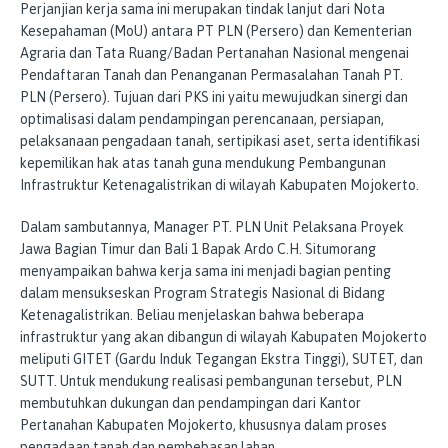
Perjanjian kerja sama ini merupakan tindak lanjut dari Nota
Kesepahaman (MoU) antara PT PLN (Persero) dan Kementerian
Agraria dan Tata Ruang/Badan Pertanahan Nasional mengenai
Pendaftaran Tanah dan Penanganan Permasalahan Tanah PT.
PLN (Persero). Tujuan dari PKS ini yaitu mewujudkan sinergi dan
optimalisasi dalam pendampingan perencanaan, persiapan,
pelaksanaan pengadaan tanah, sertipikasi aset, serta identifikasi
kepemilikan hak atas tanah guna mendukung Pembangunan
Infrastruktur Ketenagalistrikan di wilayah Kabupaten Mojokerto.
Dalam sambutannya, Manager PT. PLN Unit Pelaksana Proyek
Jawa Bagian Timur dan Bali 1 Bapak Ardo C.H. Situmorang
menyampaikan bahwa kerja sama ini menjadi bagian penting
dalam mensukseskan Program Strategis Nasional di Bidang
Ketenagalistrikan. Beliau menjelaskan bahwa beberapa
infrastruktur yang akan dibangun di wilayah Kabupaten Mojokerto
meliputi GITET (Gardu Induk Tegangan Ekstra Tinggi), SUTET, dan
SUTT. Untuk mendukung realisasi pembangunan tersebut, PLN
membutuhkan dukungan dan pendampingan dari Kantor
Pertanahan Kabupaten Mojokerto, khususnya dalam proses
pengadaan tanah dan pembebasan lahan.