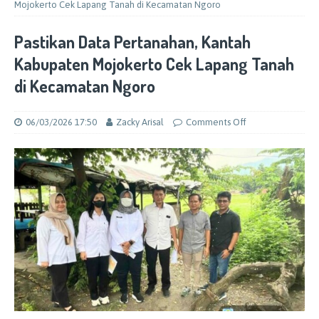
Mojokerto Cek Lapang Tanah di Kecamatan Ngoro
Pastikan Data Pertanahan, Kantah
Kabupaten Mojokerto Cek Lapang Tanah
di Kecamatan Ngoro
06/03/2026 17:50
Zacky Arisal
Comments Off