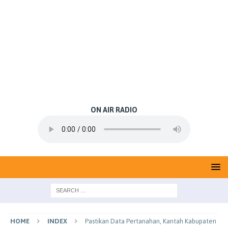
ON AIR RADIO
HOME
INDEX
Pastikan Data Pertanahan, Kantah Kabupaten