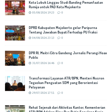
Kota Lubuk Linggau Studi Banding Pemanfaatan
Rumija untuk PAD Kota Mojokerto
05/08/2026 19:23
0
DPRD Kabupaten Mojokerto gelar Paripurna
Tentang Jawaban BupatiTerhadap PU Fraksi
04/08/2026 23:13
0
DPR RI, Meitri Citra Gandeng Jurnalis Perangi Hoax
Public
31/07/2026 16:46
0
Transformasi Layanan ATR/BPN, Menteri Nusron
Tegaskan Penguatan SDM yang Berorientasi
Pelayanan
29/07/2026 17:51
0
Rehat Sejenak dari Aktivitas Kantor, Kementerian
ATR/BPN Adakan Slow Run Rutin Sepulang Kerja