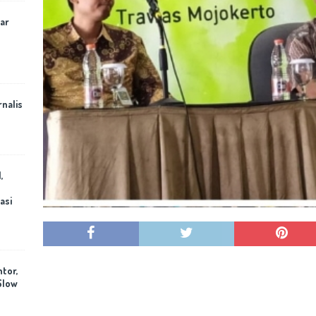
ar
rnalis
,
asi
ntor,
Slow