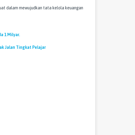
n kuat dalam mewujudkan tata kelola keuangan
a 1 Milyar.
k Jalan Tingkat Pelajar