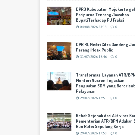
DPRD Kabupaten Mojokerto gel
Paripurna Tentang Jawaban
BupatiTerhadap PU Fraksi
04/08/2026 23:13
0
DPR RI, Meitri Citra Gandeng Ju
Perangi Hoax Public
31/07/2026 16:46
0
Transformasi Layanan ATR/BPN
Menteri Nusron Tegaskan
Penguatan SDM yang Berorient
Pelayanan
29/07/2026 17:51
0
Rehat Sejenak dari Aktivitas Ka
Kementerian ATR/BPN Adakan 
Run Rutin Sepulang Kerja
29/07/2026 17:50
0