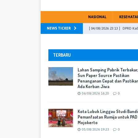
NASIONAL
KESEHATA
NEWS TICKER
[ 04/08/2026 23:13 ]
DPRD Kab
PU Fraksi
WARTA KOTA
[ 31/07/2026 16:46 ]
DPR RI, M
TERBARU
[ 29/07/2026 17:51 ]
Transfor
Lahan Samping Pabrik Terbakar
yang Berorientasi Pelayanan
Sun Paper Source Pastikan
Penanganan Cepat dan Pastika
[ 06/08/2026 16:20 ]
Lahan Sa
Ada Korban Jiwa
Cepat dan Pastikan Tak Ada 
06/08/2026 16:20
0
[ 05/08/2026 19:23 ]
Kota Lub
Kota Lubuk Linggau Studi Band
Mojokerto
WARTA KOTA
Pemanfaatan Rumija untuk PAD
Mojokerto
05/08/2026 19:23
0