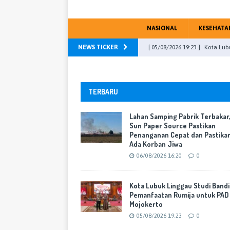
NASIONAL
KESEHATA
NEWS TICKER
[ 05/08/2026 19:23 ]
Kota Lub
Mojokerto
WARTA KOTA
[ 04/08/2026 23:13 ]
DPRD Kab
TERBARU
PU Fraksi
WARTA KOTA
Lahan Samping Pabrik Terbakar
[ 31/07/2026 16:46 ]
DPR RI, M
Sun Paper Source Pastikan
Penanganan Cepat dan Pastika
[ 29/07/2026 17:51 ]
Transfor
Ada Korban Jiwa
yang Berorientasi Pelayanan
06/08/2026 16:20
0
[ 06/08/2026 16:20 ]
Lahan Sa
Kota Lubuk Linggau Studi Band
Cepat dan Pastikan Tak Ada 
Pemanfaatan Rumija untuk PAD
Mojokerto
05/08/2026 19:23
0