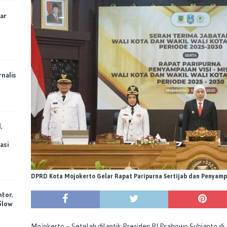
ar
rnalis
,
asi
DPRD Kota Mojokerto Gelar Rapat Paripurna Sertijab dan Penyampa
ntor,
Slow
Mojokerto – Setelah dilantik Presiden RI Prabowo Subianto di J