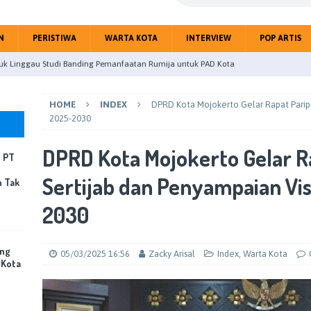
N
PERISTIWA
WARTA KOTA
INTERVIEW
POP ARTIS
uk Linggau Studi Banding Pemanfaatan Rumija untuk PAD Kota
HOME
INDEX
DPRD Kota Mojokerto Gelar Rapat Paripu
upaten Mojokerto gelar Paripurna Tentang Jawaban BupatiTerhadap
2025-2030
DPRD Kota Mojokerto Gelar R
, PT
eitri Citra Gandeng Jurnalis Perangi Hoax Public
NASIONAL
Sertijab dan Penyampaian Vis
n Tak
masi Layanan ATR/BPN, Menteri Nusron Tegaskan Penguatan SDM
INDEX
2030
mping Pabrik Terbakar, PT Sun Paper Source Pastikan Penanganan
ing
Korban Jiwa
PERISTIWA
05/03/2025 16:56
Zacky Arisal
Index
,
Warta Kota
 Kota