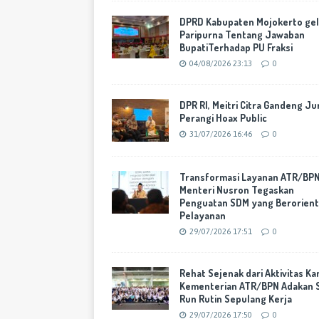
DPRD Kabupaten Mojokerto gel
Paripurna Tentang Jawaban
BupatiTerhadap PU Fraksi
04/08/2026 23:13
0
DPR RI, Meitri Citra Gandeng Ju
Perangi Hoax Public
31/07/2026 16:46
0
Transformasi Layanan ATR/BPN
Menteri Nusron Tegaskan
Penguatan SDM yang Berorient
Pelayanan
29/07/2026 17:51
0
Rehat Sejenak dari Aktivitas Ka
Kementerian ATR/BPN Adakan 
Run Rutin Sepulang Kerja
29/07/2026 17:50
0