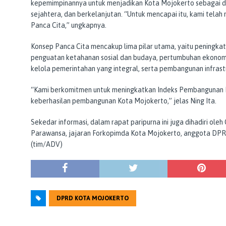
kepemimpinannya untuk menjadikan Kota Mojokerto sebagai da
sejahtera, dan berkelanjutan. “Untuk mencapai itu, kami tela
Panca Cita,” ungkapnya.
Konsep Panca Cita mencakup lima pilar utama, yaitu peningka
penguatan ketahanan sosial dan budaya, pertumbuhan ekonomi
kelola pemerintahan yang integral, serta pembangunan infrast
“Kami berkomitmen untuk meningkatkan Indeks Pembangunan M
keberhasilan pembangunan Kota Mojokerto,” jelas Ning Ita.
Sekedar informasi, dalam rapat paripurna ini juga dihadiri oleh
Parawansa, jajaran Forkopimda Kota Mojokerto, anggota DPRD
(tim/ADV)
DPRD KOTA MOJOKERTO