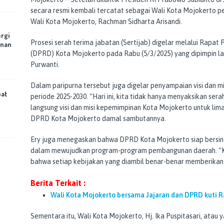
secara resmi kembali tercatat sebagai Wali Kota Mojokerto p
Wali Kota Mojokerto, Rachman Sidharta Arisandi.
rgi
Prosesi serah terima jabatan (Sertijab) digelar melalui Rapa
anan
(DPRD) Kota Mojokerto pada Rabu (5/3/2025) yang dipimpin l
Purwanti.
Dalam paripurna tersebut juga digelar penyampaian visi dan m
bat
periode 2025-2030. “Hari ini, kita tidak hanya menyaksikan se
langsung visi dan misi kepemimpinan Kota Mojokerto untuk lima
DPRD Kota Mojokerto damal sambutannya.
Ery juga menegaskan bahwa DPRD Kota Mojokerto siap bersine
dalam mewujudkan program-program pembangunan daerah. “Ka
bahwa setiap kebijakan yang diambil benar-benar memberika
Berita Terkait :
Wali Kota Mojokerto bersama Jajaran dan DPRD kuti Ra
Sementara itu, Wali Kota Mojokerto, Hj. Ika Puspitasari, atau 