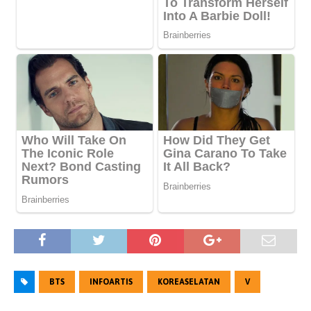
BTS
INFOARTIS
KOREASELATAN
V