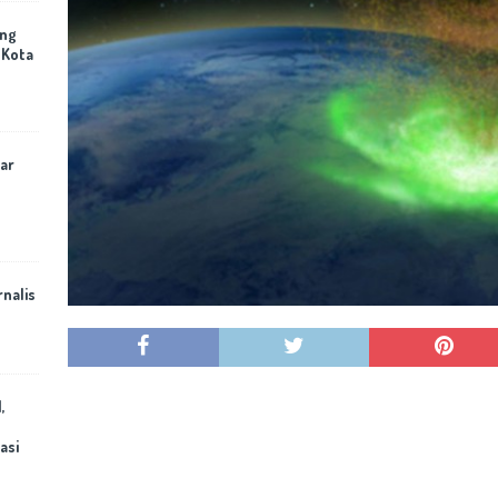
ing
 Kota
ar
rnalis
,
asi