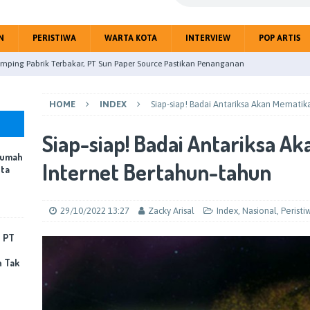
N
PERISTIWA
WARTA KOTA
INTERVIEW
POP ARTIS
uk Linggau Studi Banding Pemanfaatan Rumija untuk PAD Kota
HOME
INDEX
Siap-siap! Badai Antariksa Akan Mematik
upaten Mojokerto gelar Paripurna Tentang Jawaban BupatiTerhadap
Siap-siap! Badai Antariksa A
Rumah
eitri Citra Gandeng Jurnalis Perangi Hoax Public
NASIONAL
Internet Bertahun-tahun
ota
 Nyatakan Kebersihan Rumah dan Lingkungan Jadi Fondasi Kota
OTA
29/10/2022 13:27
Zacky Arisal
Index
,
Nasional
,
Peristi
mping Pabrik Terbakar, PT Sun Paper Source Pastikan Penanganan
, PT
Korban Jiwa
PERISTIWA
n Tak