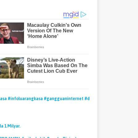
asa
#infoluarangkasa
#gangguaninternet
#d
a 1 Milyar.