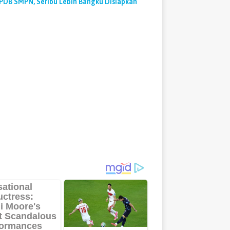
PDB SMPN, Seribu Lebih Bangku Disiapkan