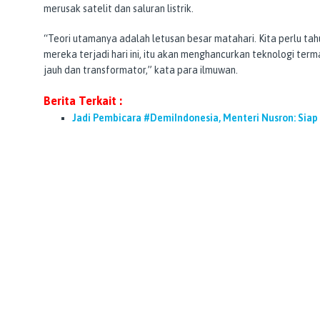
merusak satelit dan saluran listrik.
“Teori utamanya adalah letusan besar matahari. Kita perlu tahu
mereka terjadi hari ini, itu akan menghancurkan teknologi termas
jauh dan transformator,” kata para ilmuwan.
Berita Terkait :
Jadi Pembicara #DemiIndonesia, Menteri Nusron: Siap