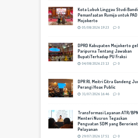
Kota Lubuk Linggau Studi Band
Pemanfaatan Rumija untuk PAD
Mojokerto
05/08/2026 19:23
0
DPRD Kabupaten Mojokerto gel
Paripurna Tentang Jawaban
BupatiTerhadap PU Fraksi
04/08/2026 23:13
0
DPR RI, Meitri Citra Gandeng Ju
Perangi Hoax Public
31/07/2026 16:46
0
Transformasi Layanan ATR/BPN
Menteri Nusron Tegaskan
Penguatan SDM yang Berorient
Pelayanan
29/07/2026 17:51
0