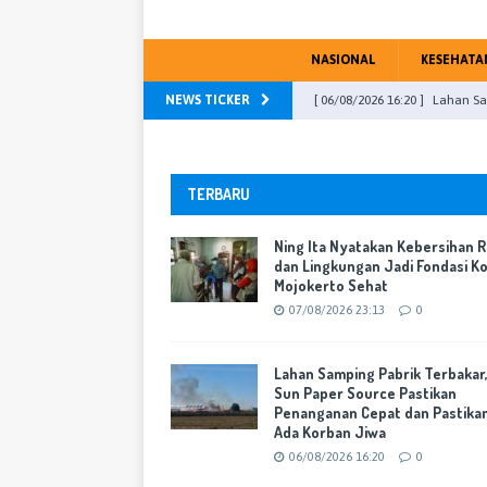
NASIONAL
KESEHATA
NEWS TICKER
[ 05/08/2026 19:23 ]
Kota Lub
Mojokerto
WARTA KOTA
[ 04/08/2026 23:13 ]
DPRD Kab
TERBARU
PU Fraksi
WARTA KOTA
Ning Ita Nyatakan Kebersihan 
[ 31/07/2026 16:46 ]
DPR RI, M
dan Lingkungan Jadi Fondasi K
Mojokerto Sehat
[ 07/08/2026 23:13 ]
Ning Ita
07/08/2026 23:13
0
Mojokerto Sehat
WARTA K
[ 06/08/2026 16:20 ]
Lahan Sa
Lahan Samping Pabrik Terbakar
Sun Paper Source Pastikan
Cepat dan Pastikan Tak Ada 
Penanganan Cepat dan Pastika
Ada Korban Jiwa
06/08/2026 16:20
0