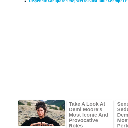
Dispendik Kabupaten Mojokerto Buka Jalur Keempat P