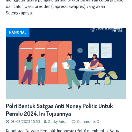
menggelar acara pengundian nomor urut pasangan calon presiden
dan calon wakil presiden (capres-cawapres) yang akan
……
Selengkapnya,
NASIONAL
Polri Bentuk Satgas Anti Money Politic Untuk
Pemilu 2024, Ini Tujuannya
09/08/2023 15:53
Zacky Arisal
Comments Off
Kepolisian Negara Republik Indonesia (Polri) membentuk Satuan