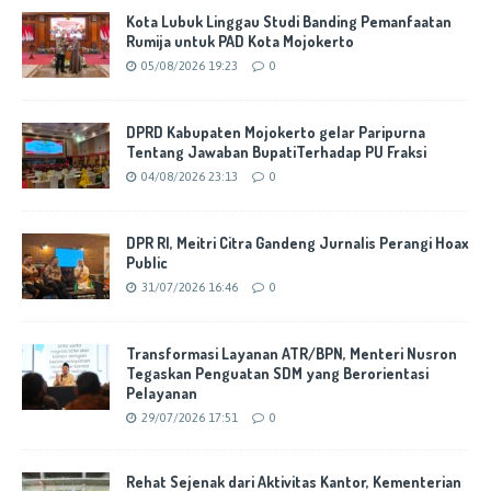
Kota Lubuk Linggau Studi Banding Pemanfaatan
Rumija untuk PAD Kota Mojokerto
05/08/2026 19:23
0
DPRD Kabupaten Mojokerto gelar Paripurna
Tentang Jawaban BupatiTerhadap PU Fraksi
04/08/2026 23:13
0
DPR RI, Meitri Citra Gandeng Jurnalis Perangi Hoax
Public
31/07/2026 16:46
0
Transformasi Layanan ATR/BPN, Menteri Nusron
Tegaskan Penguatan SDM yang Berorientasi
Pelayanan
29/07/2026 17:51
0
Rehat Sejenak dari Aktivitas Kantor, Kementerian