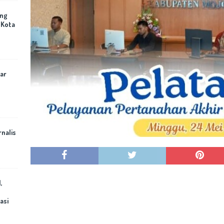
ing
 Kota
ar
rnalis
,
asi