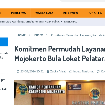
N
PERISTIWA
WARTA KOTA
INTERVIEW
POP ARTIS
eitri Citra Gandeng Jurnalis Perangi Hoax Public
NASIONAL
 Nyatakan Kebersihan Rumah dan Lingkungan Jadi Fondasi Kota
HOME
INDEX
Komitmen Permudah Layanan, Kantah Ka
OTA
mping Pabrik Terbakar, PT Sun Paper Source Pastikan Penanganan
Komitmen Permudah Layanan
Rumah
Korban Jiwa
PERISTIWA
Mojokerto Bula Loket Pelata
ota
uk Linggau Studi Banding Pemanfaatan Rumija untuk PAD Kota
23/05/2026 15:51
Zacky Arisal
Index
,
Nasional
Co
upaten Mojokerto gelar Paripurna Tentang Jawaban BupatiTerhadap
, PT
n Tak