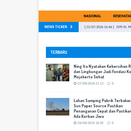
NASIONAL
KESEHATA
NEWS TICKER
[ 31/07/2026 16:46 ]
DPR RI, M
[ 07/08/2026 23:13 ]
Ning Ita
Mojokerto Sehat
WARTA K
TERBARU
[ 06/08/2026 16:20 ]
Lahan Sa
Ning Ita Nyatakan Kebersihan 
Cepat dan Pastikan Tak Ada 
dan Lingkungan Jadi Fondasi K
Mojokerto Sehat
[ 05/08/2026 19:23 ]
Kota Lub
07/08/2026 23:13
0
Mojokerto
WARTA KOTA
[ 04/08/2026 23:13 ]
DPRD Kab
Lahan Samping Pabrik Terbakar
Sun Paper Source Pastikan
PU Fraksi
WARTA KOTA
Penanganan Cepat dan Pastika
Ada Korban Jiwa
06/08/2026 16:20
0