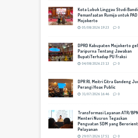
Kota Lubuk Linggau Studi Band
Pemanfaatan Rumija untuk PAD
Mojokerto
05/08/2026 19:23
0
DPRD Kabupaten Mojokerto gel
Paripurna Tentang Jawaban
BupatiTerhadap PU Fraksi
04/08/2026 23:13
0
DPR RI, Meitri Citra Gandeng Ju
Perangi Hoax Public
31/07/2026 16:46
0
Transformasi Layanan ATR/BPN
Menteri Nusron Tegaskan
Penguatan SDM yang Berorient
Pelayanan
29/07/2026 17:51
0