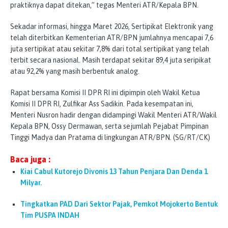
praktiknya dapat ditekan,” tegas Menteri ATR/Kepala BPN.
Sekadar informasi, hingga Maret 2026, Sertipikat Elektronik yang
telah diterbitkan Kementerian ATR/BPN jumlahnya mencapai 7,6
juta sertipikat atau sekitar 7,8% dari total sertipikat yang telah
terbit secara nasional. Masih terdapat sekitar 89,4 juta seripikat
atau 92,2% yang masih berbentuk analog.
Rapat bersama Komisi II DPR RI ini dipimpin oleh Wakil Ketua
Komisi II DPR RI, Zulfikar Ass Sadikin. Pada kesempatan ini,
Menteri Nusron hadir dengan didampingi Wakil Menteri ATR/Wakil
Kepala BPN, Ossy Dermawan, serta sejumlah Pejabat Pimpinan
Tinggi Madya dan Pratama di lingkungan ATR/BPN. (SG/RT/CK)
Baca juga :
Kiai Cabul Kutorejo Divonis 13 Tahun Penjara Dan Denda 1
Milyar.
Tingkatkan PAD Dari Sektor Pajak, Pemkot Mojokerto Bentuk
Tim PUSPA INDAH