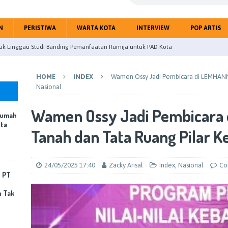
N
PERISTIWA
WARTA KOTA
INTERVIEW
POP ARTIS
upaten Mojokerto gelar Paripurna Tentang Jawaban BupatiTerhadap
HOME
INDEX
Wamen Ossy Jadi Pembicara di LEMHANN
eitri Citra Gandeng Jurnalis Perangi Hoax Public
NASIONAL
Nasional
 Nyatakan Kebersihan Rumah dan Lingkungan Jadi Fondasi Kota
Wamen Ossy Jadi Pembicara 
Rumah
OTA
ota
Tanah dan Tata Ruang Pilar K
mping Pabrik Terbakar, PT Sun Paper Source Pastikan Penanganan
Korban Jiwa
PERISTIWA
24/05/2025 17:40
Zacky Arisal
Index
,
Nasional
Co
uk Linggau Studi Banding Pemanfaatan Rumija untuk PAD Kota
, PT
n Tak