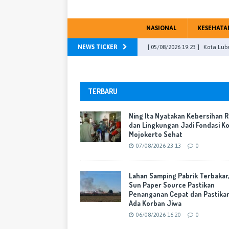
NASIONAL
KESEHATA
NEWS TICKER
[ 04/08/2026 23:13 ]
DPRD Kab
PU Fraksi
WARTA KOTA
[ 31/07/2026 16:46 ]
DPR RI, M
TERBARU
[ 07/08/2026 23:13 ]
Ning Ita
Ning Ita Nyatakan Kebersihan 
Mojokerto Sehat
WARTA K
dan Lingkungan Jadi Fondasi K
Mojokerto Sehat
[ 06/08/2026 16:20 ]
Lahan Sa
07/08/2026 23:13
0
Cepat dan Pastikan Tak Ada 
[ 05/08/2026 19:23 ]
Kota Lub
Lahan Samping Pabrik Terbakar
Sun Paper Source Pastikan
Mojokerto
WARTA KOTA
Penanganan Cepat dan Pastika
Ada Korban Jiwa
06/08/2026 16:20
0