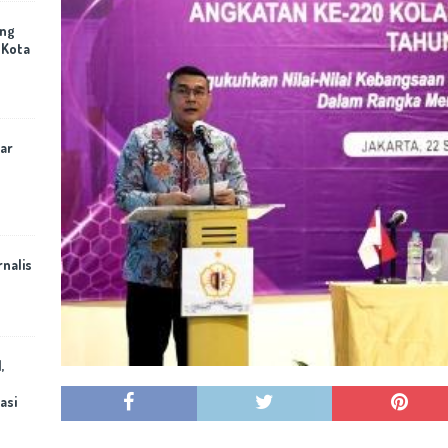
ing
 Kota
ar
rnalis
,
asi