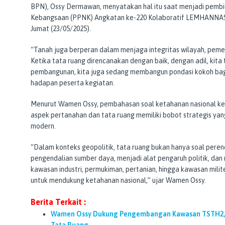
BPN), Ossy Dermawan, menyatakan hal itu saat menjadi pembi
Kebangsaan (PPNK) Angkatan ke-220 Kolaboratif LEMHANNAS RI
Jumat (23/05/2025).
“Tanah juga berperan dalam menjaga integritas wilayah, peme
Ketika tata ruang direncanakan dengan baik, dengan adil, kita 
pembangunan, kita juga sedang membangun pondasi kokoh bagi
hadapan peserta kegiatan.
Menurut Wamen Ossy, pembahasan soal ketahanan nasional ker
aspek pertanahan dan tata ruang memiliki bobot strategis yan
modern.
“Dalam konteks geopolitik, tata ruang bukan hanya soal perenca
pengendalian sumber daya, menjadi alat pengaruh politik, da
kawasan industri, permukiman, pertanian, hingga kawasan milit
untuk mendukung ketahanan nasional,” ujar Wamen Ossy.
Berita Terkait :
Wamen Ossy Dukung Pengembangan Kawasan TSTH2, T