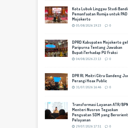
Kota Lubuk Linggau Studi Band
Pemanfaatan Rumija untuk PAD
Mojokerto
05/08/2026 19:23
0
DPRD Kabupaten Mojokerto gel
Paripurna Tentang Jawaban
BupatiTerhadap PU Fraksi
04/08/2026 23:13
0
DPR RI, Meitri Citra Gandeng Ju
Perangi Hoax Public
31/07/2026 16:46
0
Transformasi Layanan ATR/BPN
Menteri Nusron Tegaskan
Penguatan SDM yang Berorient
Pelayanan
29/07/2026 17:51
0