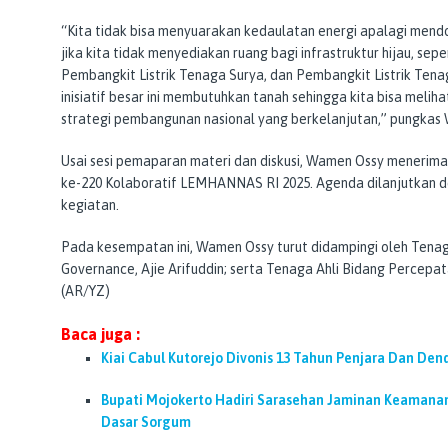
“Kita tidak bisa menyuarakan kedaulatan energi apalagi mendor
jika kita tidak menyediakan ruang bagi infrastruktur hijau, sep
Pembangkit Listrik Tenaga Surya, dan Pembangkit Listrik Ten
inisiatif besar ini membutuhkan tanah sehingga kita bisa melih
strategi pembangunan nasional yang berkelanjutan,” pungkas
Usai sesi pemaparan materi dan diskusi, Wamen Ossy menerima
ke-220 Kolaboratif LEMHANNAS RI 2025. Agenda dilanjutkan d
kegiatan.
Pada kesempatan ini, Wamen Ossy turut didampingi oleh Tenag
Governance, Ajie Arifuddin; serta Tenaga Ahli Bidang Percepata
(AR/YZ)
Baca juga :
Kiai Cabul Kutorejo Divonis 13 Tahun Penjara Dan Dend
Bupati Mojokerto Hadiri Sarasehan Jaminan Keamanan
Dasar Sorgum