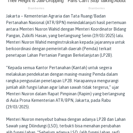
Jakarta – Kementerian Agraria dan Tata Ruang/Badan
Pertanahan Nasional (ATR/BPN) menindaklanjuti hasil pertemuan
antara Menteri Nusron Wahid dengan Menteri Koordinator Bidang
Pangan, Zulkifli Hasan, yang berlangsung Senin (19/03/2025) lalu.
Menteri Nusron Wahid menginstruksikan kepada jajarannya untuk
berkoordinasi dengan pemerintah daerah (Pemda) terkait
penetapan Lahan Pertanian Pangan Berkelanjutan (LP2B).
“Kepada semua Kantor Pertanahan (Kantah) untuk segera
melakukan pendekatan dengan masing-masing Pemda dalam
rangka pengusulan penetapan LP2B. Harapannya mengurangi
jumlah alih fungsi lahan agar lahan sawah tidak tergerus,” ujar
Menteri Nusron dalam Rapat Pimpinan (Rapim) yang berlangsung
di Aula Prona Kementerian ATR/BPN, Jakarta, pada Rabu
(19/03/2025).
Menteri Nusron menyebut bahwa dengan adanya LP2B dan Lahan
Sawah yang Dilindungi (LSD), terbukti bisa menahan perubahan
alih fungsi lahan. “Sebelum adanya LSD, (alih fungsi lahan, red)