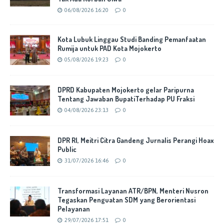
06/08/2026 16:20
0
Kota Lubuk Linggau Studi Banding Pemanfaatan
Rumija untuk PAD Kota Mojokerto
05/08/2026 19:23
0
DPRD Kabupaten Mojokerto gelar Paripurna
Tentang Jawaban BupatiTerhadap PU Fraksi
04/08/2026 23:13
0
DPR RI, Meitri Citra Gandeng Jurnalis Perangi Hoax
Public
31/07/2026 16:46
0
Transformasi Layanan ATR/BPN, Menteri Nusron
Tegaskan Penguatan SDM yang Berorientasi
Pelayanan
29/07/2026 17:51
0