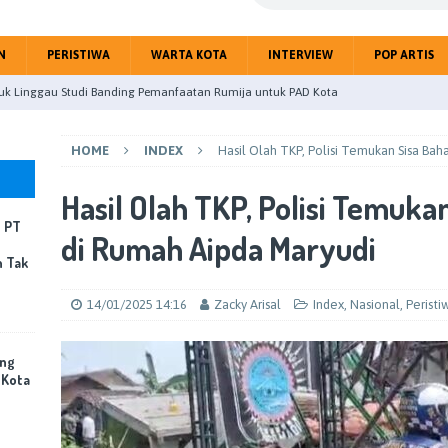
N
PERISTIWA
WARTA KOTA
INTERVIEW
POP ARTIS
uk Linggau Studi Banding Pemanfaatan Rumija untuk PAD Kota
HOME
INDEX
Hasil Olah TKP, Polisi Temukan Sisa Ba
upaten Mojokerto gelar Paripurna Tentang Jawaban BupatiTerhadap
Hasil Olah TKP, Polisi Temuka
eitri Citra Gandeng Jurnalis Perangi Hoax Public
NASIONAL
, PT
di Rumah Aipda Maryudi
masi Layanan ATR/BPN, Menteri Nusron Tegaskan Penguatan SDM
n Tak
INDEX
14/01/2025 14:16
Zacky Arisal
Index
,
Nasional
,
Peristi
mping Pabrik Terbakar, PT Sun Paper Source Pastikan Penanganan
Korban Jiwa
PERISTIWA
ing
 Kota