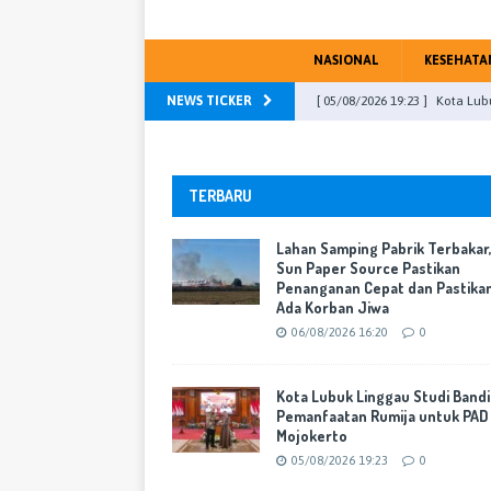
NASIONAL
KESEHATA
NEWS TICKER
[ 05/08/2026 19:23 ]
Kota Lub
Mojokerto
WARTA KOTA
[ 04/08/2026 23:13 ]
DPRD Kab
TERBARU
PU Fraksi
WARTA KOTA
[ 31/07/2026 16:46 ]
DPR RI, M
Lahan Samping Pabrik Terbakar
Sun Paper Source Pastikan
[ 29/07/2026 17:51 ]
Transfor
Penanganan Cepat dan Pastika
Ada Korban Jiwa
yang Berorientasi Pelayanan
06/08/2026 16:20
0
[ 06/08/2026 16:20 ]
Lahan Sa
Cepat dan Pastikan Tak Ada 
Kota Lubuk Linggau Studi Band
Pemanfaatan Rumija untuk PAD
Mojokerto
05/08/2026 19:23
0