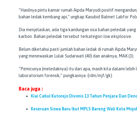
“Hasilnya pintu kamar rumah Aipda Maryudi positif mengandung k
bahan ledak kembang api,” ungkap Kasubid Balmet Labfor Pol
Dia menjelaskan, ada tiga kandungan sisa bahan peledak yang di
karbon. Bahan peledak tersebut terkategori
low eksplosive.
Belum diketahui pasti jumlah bahan ledak di rumah Aipda Mary
yang menewaskan Luluk Sudarwati (40) dan anaknya, MAK (3).
“Pemicunya (meledaknya) itu dari apa, masih kita dalami lebih 
laboratorium forensik,” pungkasnya. (rdm/mjf/gk)
Baca juga :
Kiai Cabul Kutorejo Divonis 13 Tahun Penjara Dan Dend
Keseruan Siswa Baru Ikut MPLS Bareng Wali Kota Mojo