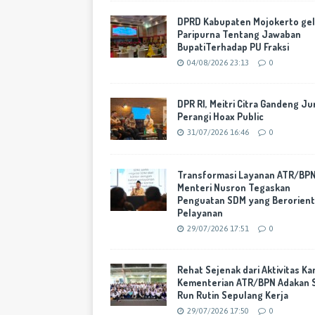
DPRD Kabupaten Mojokerto gel
Paripurna Tentang Jawaban
BupatiTerhadap PU Fraksi
04/08/2026 23:13
0
DPR RI, Meitri Citra Gandeng Ju
Perangi Hoax Public
31/07/2026 16:46
0
Transformasi Layanan ATR/BPN
Menteri Nusron Tegaskan
Penguatan SDM yang Berorient
Pelayanan
29/07/2026 17:51
0
Rehat Sejenak dari Aktivitas Ka
Kementerian ATR/BPN Adakan 
Run Rutin Sepulang Kerja
29/07/2026 17:50
0