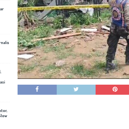
ar
rnalis
,
asi
ntor,
Slow