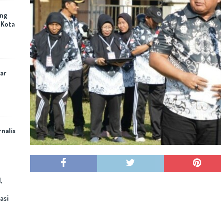
ing
 Kota
ar
rnalis
,
asi