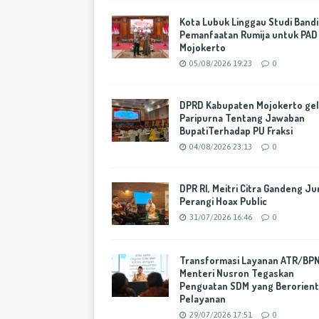
Kota Lubuk Linggau Studi Band
Pemanfaatan Rumija untuk PAD
Mojokerto
05/08/2026 19:23
0
DPRD Kabupaten Mojokerto gel
Paripurna Tentang Jawaban
BupatiTerhadap PU Fraksi
04/08/2026 23:13
0
DPR RI, Meitri Citra Gandeng Ju
Perangi Hoax Public
31/07/2026 16:46
0
Transformasi Layanan ATR/BPN
Menteri Nusron Tegaskan
Penguatan SDM yang Berorient
Pelayanan
29/07/2026 17:51
0