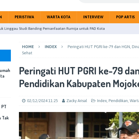
N
PERISTIWA
WARTA KOTA
INTERVIEW
POP ARTIS
uk Linggau Studi Banding Pemanfaatan Rumija untuk PAD Kota
HOME
INDEX
Peringati HUT PGRI ke-79 dan HGN, Din
upaten Mojokerto gelar Paripurna Tentang Jawaban BupatiTerhadap
Sehat
Peringati HUT PGRI ke-79 dan
Rumah
eitri Citra Gandeng Jurnalis Perangi Hoax Public
NASIONAL
ota
Pendidikan Kabupaten Mojoke
 Nyatakan Kebersihan Rumah dan Lingkungan Jadi Fondasi Kota
OTA
02/12/2024 11:25
Zacky Arisal
Index
,
Pendidikan
,
Wart
mping Pabrik Terbakar, PT Sun Paper Source Pastikan Penanganan
, PT
Korban Jiwa
PERISTIWA
n Tak