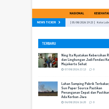
NASIONAL
KESEHATA
NEWS TICKER
[ 05/08/2026 19:23 ]
Kota Lub
Mojokerto
WARTA KOTA
[ 04/08/2026 23:13 ]
DPRD Kab
TERBARU
PU Fraksi
WARTA KOTA
Ning Ita Nyatakan Kebersihan 
[ 31/07/2026 16:46 ]
DPR RI, M
dan Lingkungan Jadi Fondasi K
Mojokerto Sehat
[ 07/08/2026 23:13 ]
Ning Ita
07/08/2026 23:13
0
Mojokerto Sehat
WARTA K
[ 06/08/2026 16:20 ]
Lahan Sa
Lahan Samping Pabrik Terbakar
Sun Paper Source Pastikan
Cepat dan Pastikan Tak Ada 
Penanganan Cepat dan Pastika
Ada Korban Jiwa
06/08/2026 16:20
0