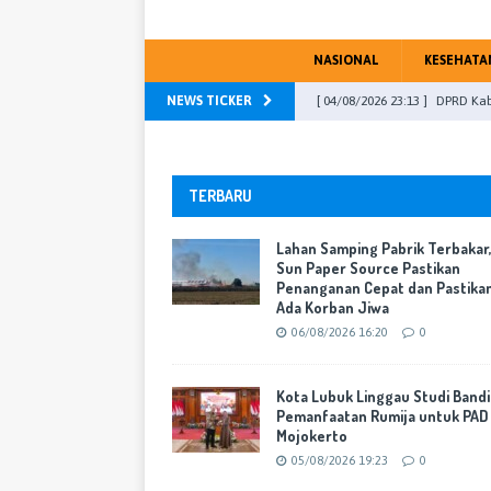
NASIONAL
KESEHATA
NEWS TICKER
[ 04/08/2026 23:13 ]
DPRD Kab
PU Fraksi
WARTA KOTA
[ 31/07/2026 16:46 ]
DPR RI, M
TERBARU
[ 29/07/2026 17:51 ]
Transfor
Lahan Samping Pabrik Terbakar
yang Berorientasi Pelayanan
Sun Paper Source Pastikan
Penanganan Cepat dan Pastika
[ 06/08/2026 16:20 ]
Lahan Sa
Ada Korban Jiwa
Cepat dan Pastikan Tak Ada 
06/08/2026 16:20
0
[ 05/08/2026 19:23 ]
Kota Lub
Kota Lubuk Linggau Studi Band
Mojokerto
WARTA KOTA
Pemanfaatan Rumija untuk PAD
Mojokerto
05/08/2026 19:23
0