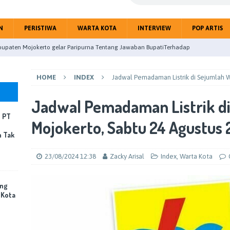
N
PERISTIWA
WARTA KOTA
INTERVIEW
POP ARTIS
upaten Mojokerto gelar Paripurna Tentang Jawaban BupatiTerhadap
HOME
INDEX
Jadwal Pemadaman Listrik di Sejumlah W
eitri Citra Gandeng Jurnalis Perangi Hoax Public
NASIONAL
masi Layanan ATR/BPN, Menteri Nusron Tegaskan Penguatan SDM
Jadwal Pemadaman Listrik di
, PT
INDEX
Mojokerto, Sabtu 24 Agustus
n Tak
mping Pabrik Terbakar, PT Sun Paper Source Pastikan Penanganan
Korban Jiwa
PERISTIWA
23/08/2024 12:38
Zacky Arisal
Index
,
Warta Kota
uk Linggau Studi Banding Pemanfaatan Rumija untuk PAD Kota
ing
 Kota