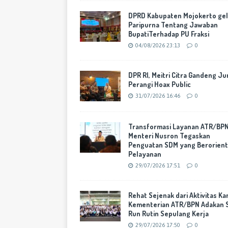
DPRD Kabupaten Mojokerto gel
Paripurna Tentang Jawaban
BupatiTerhadap PU Fraksi
04/08/2026 23:13
0
DPR RI, Meitri Citra Gandeng Ju
Perangi Hoax Public
31/07/2026 16:46
0
Transformasi Layanan ATR/BPN
Menteri Nusron Tegaskan
Penguatan SDM yang Berorient
Pelayanan
29/07/2026 17:51
0
Rehat Sejenak dari Aktivitas Ka
Kementerian ATR/BPN Adakan 
Run Rutin Sepulang Kerja
29/07/2026 17:50
0