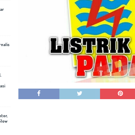
ar
rnalis
,
asi
ntor,
Slow