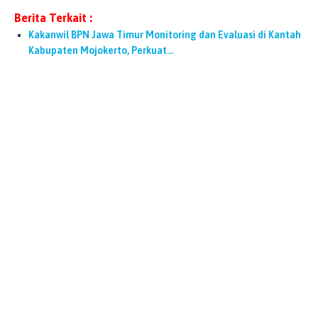
Berita Terkait :
Kakanwil BPN Jawa Timur Monitoring dan Evaluasi di Kantah
Kabupaten Mojokerto, Perkuat…