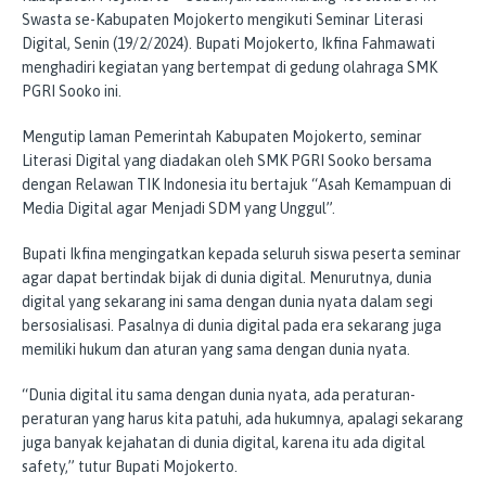
Swasta se-Kabupaten Mojokerto mengikuti Seminar Literasi
Digital, Senin (19/2/2024). Bupati Mojokerto, Ikfina Fahmawati
menghadiri kegiatan yang bertempat di gedung olahraga SMK
PGRI Sooko ini.
Mengutip laman Pemerintah Kabupaten Mojokerto, seminar
Literasi Digital yang diadakan oleh SMK PGRI Sooko bersama
dengan Relawan TIK Indonesia itu bertajuk “Asah Kemampuan di
Media Digital agar Menjadi SDM yang Unggul”.
Bupati Ikfina mengingatkan kepada seluruh siswa peserta seminar
agar dapat bertindak bijak di dunia digital. Menurutnya, dunia
digital yang sekarang ini sama dengan dunia nyata dalam segi
bersosialisasi. Pasalnya di dunia digital pada era sekarang juga
memiliki hukum dan aturan yang sama dengan dunia nyata.
“Dunia digital itu sama dengan dunia nyata, ada peraturan-
peraturan yang harus kita patuhi, ada hukumnya, apalagi sekarang
juga banyak kejahatan di dunia digital, karena itu ada digital
safety,” tutur Bupati Mojokerto.