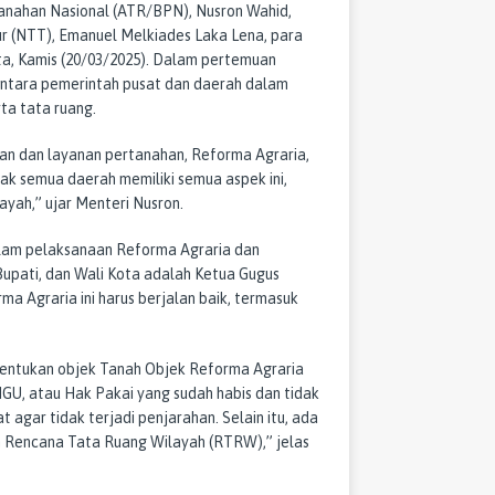
anahan Nasional (ATR/BPN), Nusron Wahid,
 (NTT), Emanuel Melkiades Laka Lena, para
ta, Kamis (20/03/2025). Dalam pertemuan
antara pemerintah pusat dan daerah dalam
ta tata ruang.
n dan layanan pertanahan, Reforma Agraria,
ak semua daerah memiliki semua aspek ini,
layah,” ujar Menteri Nusron.
alam pelaksanaan Reforma Agraria dan
Bupati, dan Wali Kota adalah Ketua Gugus
a Agraria ini harus berjalan baik, termasuk
nentukan objek Tanah Objek Reforma Agraria
GU, atau Hak Pakai yang sudah habis dan tidak
 agar tidak terjadi penjarahan. Selain itu, ada
n Rencana Tata Ruang Wilayah (RTRW),” jelas