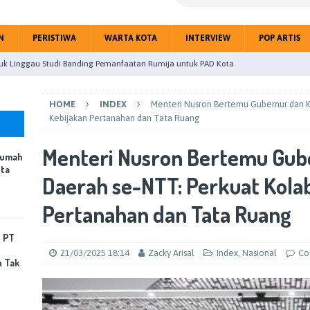
N
PERISTIWA
WARTA KOTA
INTERVIEW
POP ARTIS
uk Linggau Studi Banding Pemanfaatan Rumija untuk PAD Kota
HOME
INDEX
Menteri Nusron Bertemu Gubernur dan K
upaten Mojokerto gelar Paripurna Tentang Jawaban BupatiTerhadap
Kebijakan Pertanahan dan Tata Ruang
Menteri Nusron Bertemu Gub
Rumah
eitri Citra Gandeng Jurnalis Perangi Hoax Public
NASIONAL
ota
Daerah se-NTT: Perkuat Kolab
 Nyatakan Kebersihan Rumah dan Lingkungan Jadi Fondasi Kota
OTA
Pertanahan dan Tata Ruang
mping Pabrik Terbakar, PT Sun Paper Source Pastikan Penanganan
, PT
Korban Jiwa
PERISTIWA
21/03/2025 18:14
Zacky Arisal
Index
,
Nasional
Co
n Tak