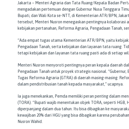
Jakarta – Menteri Agraria dan Tata Ruang/Kepala Badan Pert
mengadakan pertemuan dengan Gubernur Nusa Tenggara Timur
Bupati, dan Wali Kota se-NTT, di Kementerian ATR/BPN, Jakar
tersebut, Menteri Nusron menegaskan pentingnya kolaborasi 
kebijakan pertanahan, Reforma Agraria, Pengadaan Tanah, ser
“Ada empat tugas utama Kementerian ATR/BPN, yaitu kebijaka
Pengadaan Tanah, serta kebijakan dan layanan tata ruang. Tid
tetapi kebijakan dan layanan tata ruang pasti ada di setiap wi
Menteri Nusron menyoroti pentingnya peran kepala daerah d
Pengadaan Tanah untuk proyek strategis nasional. “Gubernur, 
Tugas Reforma Agraria (GTRA) di daerah masing-masing. Reform
dalam pendistribusian tanah kepada masyarakat,” ucapnya.
Ia juga menekankan, Pemda memiliki peran penting dalam me
(TORA). “Bupati wajib menentukan objek TORA, seperti HGB, H
diperpanjang dalam dua tahun. Itu bisa dibagikan ke masyarakat
kewajiban 20% dari HGU yang bisa dibagikan karena perubaha
Nusron Wahid.