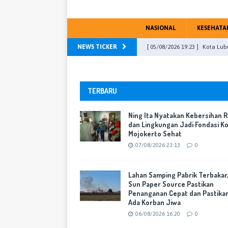
NASIONAL
KESEHATA
NEWS TICKER
[ 05/08/2026 19:23 ]
Kota Lub
Mojokerto
WARTA KOTA
[ 04/08/2026 23:13 ]
DPRD Kab
TERBARU
PU Fraksi
WARTA KOTA
Ning Ita Nyatakan Kebersihan 
[ 31/07/2026 16:46 ]
DPR RI, M
dan Lingkungan Jadi Fondasi K
Mojokerto Sehat
[ 07/08/2026 23:13 ]
Ning Ita
07/08/2026 23:13
0
Mojokerto Sehat
WARTA K
[ 06/08/2026 16:20 ]
Lahan Sa
Lahan Samping Pabrik Terbakar
Sun Paper Source Pastikan
Cepat dan Pastikan Tak Ada 
Penanganan Cepat dan Pastika
Ada Korban Jiwa
06/08/2026 16:20
0