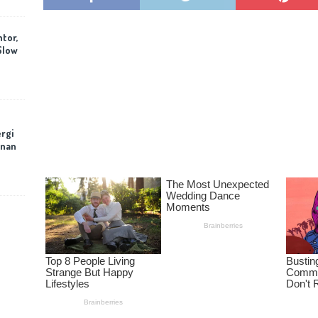
ntor,
Slow
rgi
anan