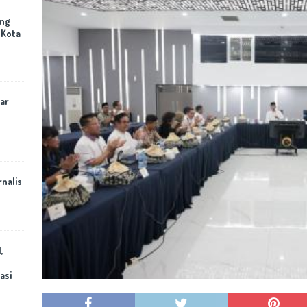
ing
 Kota
ar
rnalis
,
asi