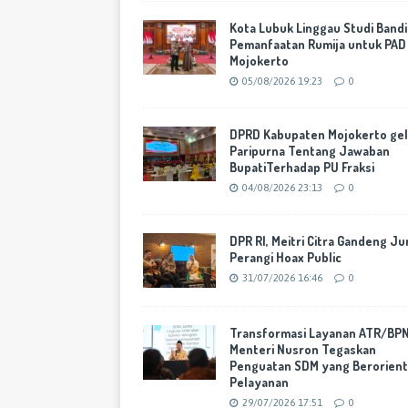
Kota Lubuk Linggau Studi Band
Pemanfaatan Rumija untuk PAD
Mojokerto
05/08/2026 19:23
0
DPRD Kabupaten Mojokerto gel
Paripurna Tentang Jawaban
BupatiTerhadap PU Fraksi
04/08/2026 23:13
0
DPR RI, Meitri Citra Gandeng Ju
Perangi Hoax Public
31/07/2026 16:46
0
Transformasi Layanan ATR/BPN
Menteri Nusron Tegaskan
Penguatan SDM yang Berorient
Pelayanan
29/07/2026 17:51
0