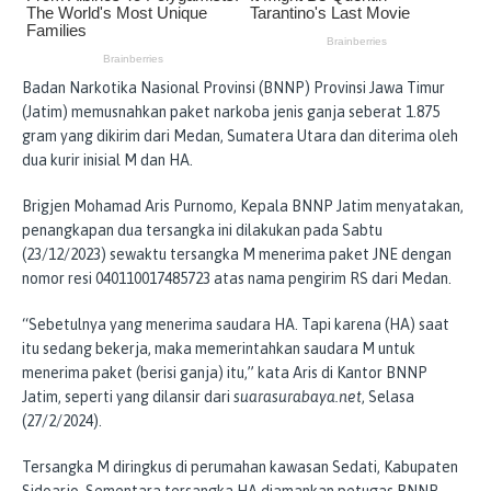
Badan Narkotika Nasional Provinsi (BNNP) Provinsi Jawa Timur
(Jatim) memusnahkan paket narkoba jenis ganja seberat 1.875
gram yang dikirim dari Medan, Sumatera Utara dan diterima oleh
dua kurir inisial M dan HA.
Brigjen Mohamad Aris Purnomo, Kepala BNNP Jatim menyatakan,
penangkapan dua tersangka ini dilakukan pada Sabtu
(23/12/2023) sewaktu tersangka M menerima paket JNE dengan
nomor resi 040110017485723 atas nama pengirim RS dari Medan.
“Sebetulnya yang menerima saudara HA. Tapi karena (HA) saat
itu sedang bekerja, maka memerintahkan saudara M untuk
menerima paket (berisi ganja) itu,” kata Aris di Kantor BNNP
Jatim, seperti yang dilansir dari
suarasurabaya.net
, Selasa
(27/2/2024).
Tersangka M diringkus di perumahan kawasan Sedati, Kabupaten
Sidoarjo. Sementara tersangka HA diamankan petugas BNNP