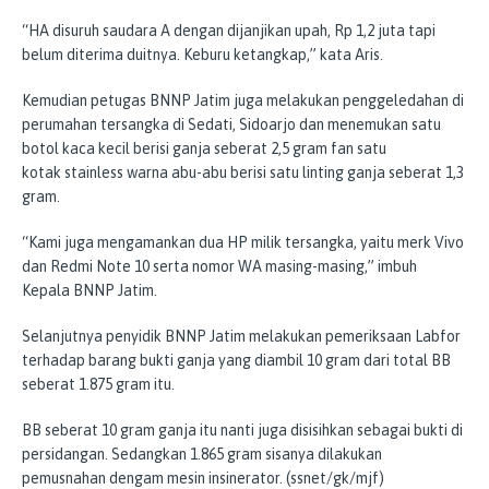
“HA disuruh saudara A dengan dijanjikan upah, Rp 1,2 juta tapi
belum diterima duitnya. Keburu ketangkap,” kata Aris.
Kemudian petugas BNNP Jatim juga melakukan penggeledahan di
perumahan tersangka di Sedati, Sidoarjo dan menemukan satu
botol kaca kecil berisi ganja seberat 2,5 gram fan satu
kotak stainless warna abu-abu berisi satu linting ganja seberat 1,3
gram.
“Kami juga mengamankan dua HP milik tersangka, yaitu merk Vivo
dan Redmi Note 10 serta nomor WA masing-masing,” imbuh
Kepala BNNP Jatim.
Selanjutnya penyidik BNNP Jatim melakukan pemeriksaan Labfor
terhadap barang bukti ganja yang diambil 10 gram dari total BB
seberat 1.875 gram itu.
BB seberat 10 gram ganja itu nanti juga disisihkan sebagai bukti di
persidangan. Sedangkan 1.865 gram sisanya dilakukan
pemusnahan dengam mesin insinerator. (ssnet/gk/mjf)