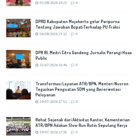
05/08/2026 19:23
0
DPRD Kabupaten Mojokerto gelar Paripurna
Tentang Jawaban BupatiTerhadap PU Fraksi
04/08/2026 23:13
0
DPR RI, Meitri Citra Gandeng Jurnalis Perangi Hoax
Public
31/07/2026 16:46
0
Transformasi Layanan ATR/BPN, Menteri Nusron
Tegaskan Penguatan SDM yang Berorientasi
Pelayanan
29/07/2026 17:51
0
Rehat Sejenak dari Aktivitas Kantor, Kementerian
ATR/BPN Adakan Slow Run Rutin Sepulang Kerja
29/07/2026 17:50
0